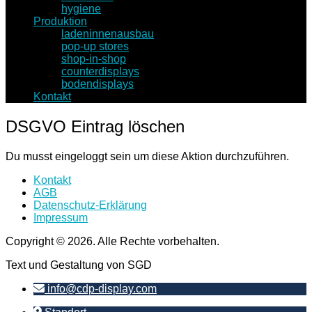
hygiene
Produktion
ladeninnenausbau
pop-up stores
shop-in-shop
counterdisplays
bodendisplays
Kontakt
DSGVO Eintrag löschen
Du musst eingeloggt sein um diese Aktion durchzuführen.
Kontakt
AGB
Datenschutz-Erklärung
Impressum
Copyright © 2026. Alle Rechte vorbehalten.
Text und Gestaltung von SGD
info@cdp-display.com